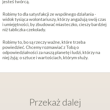
jesteś twórcą.
Robimy to dla satysfakcji ze wspólnego działania -
widok tysiąca wolontariuszy, którzy angażują swój czas
i umiejętności, by zbudować miasteczko, cieszy bardziej
niż tabliczka czekolady.
Robimy to, bo są rzeczy ważne, które trzeba
powiedzieć. Chcemy rozmawiać z Tobą o
odpowiedzialności za naszą planetę i ludzi, którzy na
niej żyją; o sztuce i wartościach, którym służy.
Przekaż dalej