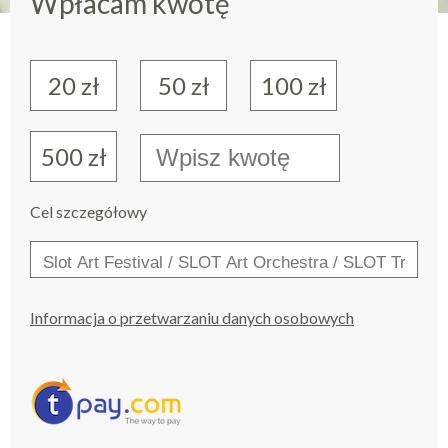
Wpłacam kwotę
20 zł
50 zł
100 zł
500 zł
Cel szczegółowy
Informacja o przetwarzaniu danych osobowych