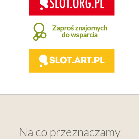
Zaproś znajomych
do wsparcia
Na co przeznaczamy