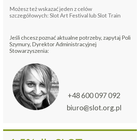
Możesz też wskazać jeden z celów
szczegółowych: Slot Art Festival lub Slot Train
Jeśli chcesz poznać aktualne potrzeby, zapytaj Poli
Szymury, Dyrektor Administracyjnej
Stowarzyszenia:
+48 600 097 092
biuro@slot.org.pl